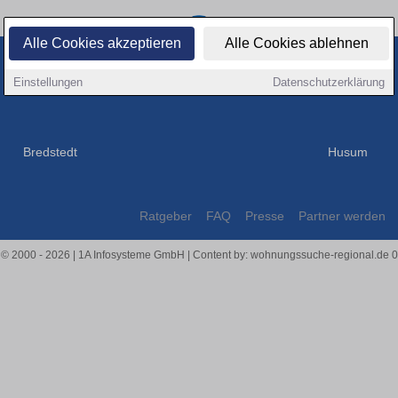
Alle Cookies akzeptieren
Alle Cookies ablehnen
Orte im Umkreis
Einstellungen
Datenschutzerklärung
Bredstedt
Husum
Ratgeber
FAQ
Presse
Partner werden
 © 2000 - 2026 | 1A Infosysteme GmbH | Content by: wohnungssuche-regional.de 