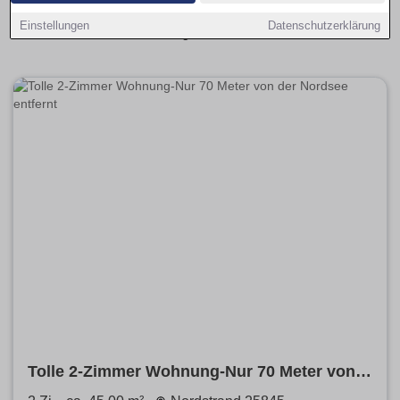
Kaufangebote übersichtlich aufbereitet und leicht
Einstellungen
Datenschutzerklärung
vergleichbar.
Tolle 2-Zimmer Wohnung-Nur 70 Meter von
der Nordsee entfernt