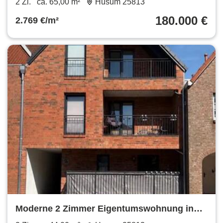
2 Zi.
ca. 65,00 m²
Husum 25813
180.000 €
2.769 €/m²
Moderne 2 Zimmer Eigentumswohnung in
Husum