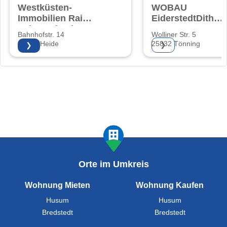
Westküsten-
WOBAU
Immobilien Rainer
EiderstedtDithm
Schwombeck e.K.
eG
Bahnhofstr. 14
Wolliner Str. 5
25746 Heide
25832 Tönning
❯
❯
Orte im Umkreis
Wohnung Mieten
Wohnung Kaufen
Husum
Husum
Bredstedt
Bredstedt