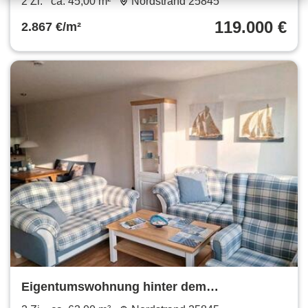
2 Zi.
ca. 45,00 m²
Nordstrand 25845
119.000 €
2.867 €/m²
Eigentumswohnung hinter dem
Nordseedeich - Ferien und Wohnen