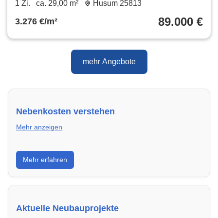
1 Zi.
ca. 29,00 m²
Husum 25813
89.000 €
3.276 €/m²
mehr Angebote
Nebenkosten verstehen
Mehr anzeigen
Erfahre, welche Nebenkosten rechtmäßig sind und
Mehr erfahren
wie du deine monatliche Belastung optimieren
kannst.
Aktuelle Neubauprojekte