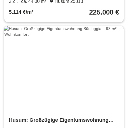
2 Zi.
ca. 44,00 m²
Husum 25813
225.000 €
5.114 €/m²
Husum: Großzügige Eigentumswohnung
Südloggia – 93 m² Wohnkomfort