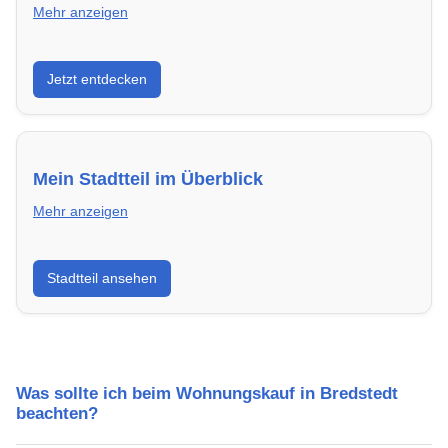
Mehr anzeigen
Entdecke Neubauprojekte in Bredstedt – modern,
Jetzt entdecken
energieeffizient und sofort bezugsfertig.
Mein Stadtteil im Überblick
Mehr anzeigen
Erfahre mehr über deinen Stadtteil in Bredstedt:
Stadtteil ansehen
Lebensqualität, Verkehrsanbindung, Schulen,
Freizeitmöglichkeiten und Mietpreise.
Was sollte ich beim Wohnungskauf in Bredstedt
beachten?