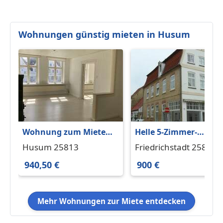
Wohnungen günstig mieten in Husum
Wohnung zum Mieten
Helle 5-Zimmer-
in Husum 940,50 € 99
Wohnung in
Husum 25813
Friedrichstadt 25840
m²
Friedrichstadt
940,50 €
900 €
Mehr Wohnungen zur Miete entdecken