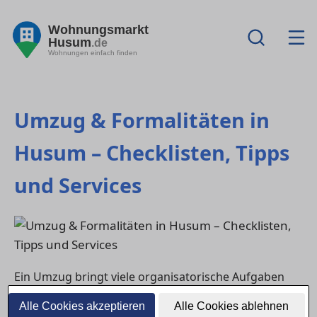
Wohnungsmarkt
Husum
.de
Wohnungen einfach finden
Umzug & Formalitäten in
Husum – Checklisten, Tipps
und Services
Ein Umzug bringt viele organisatorische Aufgaben
mit sich – von der Adressänderung bis zur
Alle Cookies akzeptieren
Alle Cookies ablehnen
Anmeldung neuer Verträge. Dieser Ratgeber hilft dir,