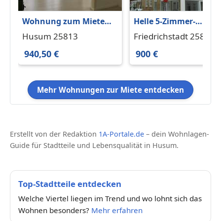
Wohnung zum Mieten
Helle 5-Zimmer-
in Husum 940,50 € 99
Wohnung in
Husum 25813
Friedrichstadt 25840
m²
Friedrichstadt
940,50 €
900 €
Mehr Wohnungen zur Miete entdecken
Erstellt von der Redaktion
1A-Portale.de
– dein Wohnlagen-
Guide für Stadtteile und Lebensqualität in Husum.
Top-Stadtteile entdecken
Welche Viertel liegen im Trend und wo lohnt sich das
Wohnen besonders?
Mehr erfahren