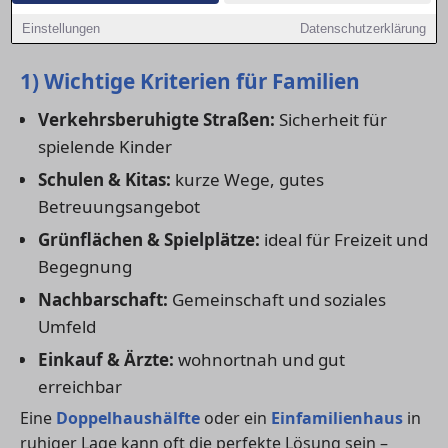
bewegen können und du alles Wichtige in der Nähe
Einstellungen
Datenschutzerklärung
hast.
1) Wichtige Kriterien für Familien
Verkehrsberuhigte Straßen:
Sicherheit für
spielende Kinder
Schulen & Kitas:
kurze Wege, gutes
Betreuungsangebot
Grünflächen & Spielplätze:
ideal für Freizeit und
Begegnung
Nachbarschaft:
Gemeinschaft und soziales
Umfeld
Einkauf & Ärzte:
wohnortnah und gut
erreichbar
Eine
Doppelhaushälfte
oder ein
Einfamilienhaus
in
ruhiger Lage kann oft die perfekte Lösung sein –