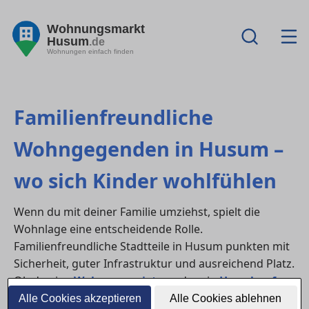
Wohnungsmarkt
Husum
.de
Wohnungen einfach finden
Familienfreundliche
Wohngegenden in Husum –
wo sich Kinder wohlfühlen
Wenn du mit deiner Familie umziehst, spielt die
Wohnlage eine entscheidende Rolle.
Familienfreundliche Stadtteile in Husum punkten mit
Sicherheit, guter Infrastruktur und ausreichend Platz.
Ob du eine
Wohnung mieten
oder ein
Haus kaufen
möchtest – entscheidend ist, dass sich Kinder hier frei
Alle Cookies akzeptieren
Alle Cookies ablehnen