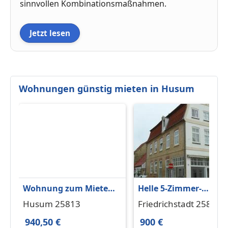
sinnvollen Kombinationsmaßnahmen.
Jetzt lesen
Wohnungen günstig mieten in Husum
Wohnung zum Mieten
Helle 5-Zimmer-
in Husum 940,50 € 99
Wohnung in
Husum 25813
Friedrichstadt 25840
m²
Friedrichstadt
940,50 €
900 €