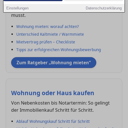
Von der Bewerbung bis zum Mietvertrag – alles,
was du über das Mieten einer Wohnung wissen
Einstellungen
Datenschutzerklärung
musst.
Wohnung mieten: worauf achten?
Unterschied Kaltmiete / Warmmiete
Mietvertrag prüfen – Checkliste
Tipps zur erfolgreichen Wohnungsbewerbung
Zum Ratgeber „Wohnung mieten“
Wohnung oder Haus kaufen
Von Nebenkosten bis Notartermin: So gelingt
der Immobilienkauf Schritt für Schritt.
Ablauf Wohnungskauf Schritt für Schritt