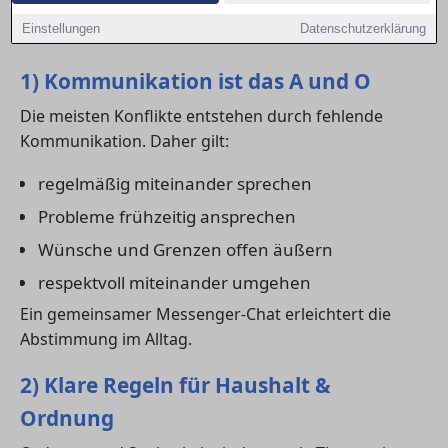
Städten wie in Husum kann eine funktionierende WG
Einstellungen
Datenschutzerklärung
den Alltag erheblich erleichtern.
1) Kommunikation ist das A und O
Die meisten Konflikte entstehen durch fehlende
Kommunikation. Daher gilt:
regelmäßig miteinander sprechen
Probleme frühzeitig ansprechen
Wünsche und Grenzen offen äußern
respektvoll miteinander umgehen
Ein gemeinsamer Messenger-Chat erleichtert die
Abstimmung im Alltag.
2) Klare Regeln für Haushalt &
Ordnung