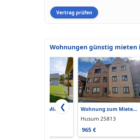
Vertrag prüfen
Wohnungen günstig mieten 
❮
Wohnung zum Mieten
Wohnung zum Mieten
in Husum 901 € 72 m²
in Husum 965 € 76.07
Husum 25813
Husum 25813
m²
901 €
965 €