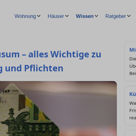
Wohnung
Häuser
Wissen
Ratgeber
Mi
sum – alles Wichtige zu
Die
 und Pflichten
Übe
Be
Kü
Wa
Fri
re