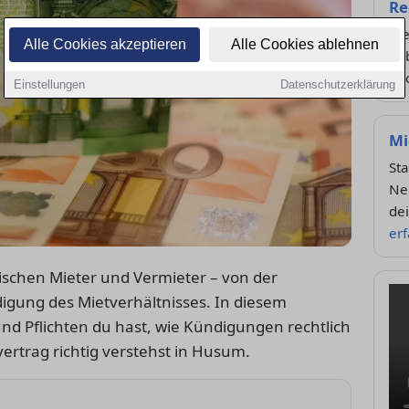
Re
Wel
Alle Cookies akzeptieren
Alle Cookies ablehnen
hab
Rü
Einstellungen
Datenschutzerklärung
Mi
Sta
Ne
dei
er
wischen Mieter und Vermieter – von der
igung des Mietverhältnisses. In diesem
nd Pflichten du hast, wie Kündigungen rechtlich
ertrag richtig verstehst in Husum.