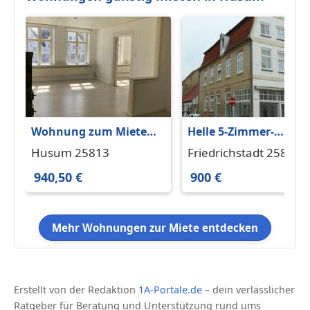
Wohnung zum Mieten
Helle 5-Zimmer-
in Husum 940,50 € 99
Wohnung in
Husum 25813
Friedrichstadt 25840
m²
Friedrichstadt
940,50 €
900 €
Mehr Wohnungen zur Miete entdecken
Erstellt von der Redaktion
1A-Portale.de
– dein verlässlicher
Ratgeber für Beratung und Unterstützung rund ums