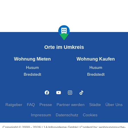
Orte im Umkreis
Wohnung Mieten
Wohnung Kaufen
Husum
Husum
Bredstedt
Bredstedt
Ratgeber
FAQ
Presse
Partner werden
Städte
Über Uns
Impressum
Datenschutz
Cookies
Copyright © 2000 - 2026 | 1A Infosysteme GmbH | Content by: wohnungssuche-