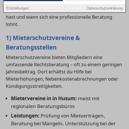
Beratungsangeboten bis hin zu spezialisierten
Einstellungen
Datenschutzerklärung
Fachanwälten. Hier erfährst du, welche Optionen du
hast und wann sich eine professionelle Beratung
lohnt.
1) Mieterschutzvereine &
Beratungsstellen
Mieterschutzvereine bieten Mitgliedern eine
umfassende Rechtsberatung – oft zu einem geringen
Jahresbeitrag. Dort erhältst du Hilfe bei
Mieterhöhungen, Nebenkostenabrechnungen oder
Kündigungsstreitigkeiten.
Mietervereine in in Husum:
meist mit
regionalen Beratungsbüros
Leistungen:
Prüfung von Mietverträgen,
Beratung bei Mängeln, Unterstützung bei der