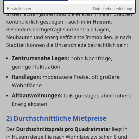
1) Aktuelle Mietpreistrends
Einstellungen
Datenschutzerklärung
In den letzten Jahren sind die Mieten in vielen Städten
kontinuierlich gestiegen – auch in
in Husum
.
Besonders nachgefragt sind zentrale Lagen,
Neubauten und energieeffiziente Immobilien. Je nach
Stadtteil können die Unterschiede beträchtlich sein:
Zentrumsnahe Lagen:
hohe Nachfrage,
geringe Fluktuation
Randlagen:
moderatere Preise, oft größere
Wohnfläche
Altbauwohnungen:
teils günstiger, aber höhere
Energiekosten
2) Durchschnittliche Mietpreise
Der
Durchschnittspreis pro Quadratmeter
liegt in
in Husum derzeit je nach Wohnlage zwischen 8 und