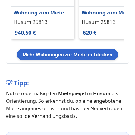
Wohnung zum Mieten
Wohnung zum Miete
in Husum 940,50 € 99
in Husum 620 € 62 m²
Husum 25813
Husum 25813
m²
940,50 €
620 €
Mehr Wohnungen zur Miete entdecken
💡
Tipp:
Nutze regelmäßig den
Mietspiegel in Husum
als
Orientierung. So erkennst du, ob eine angebotene
Miete angemessen ist – und hast bei Neuverträgen
eine solide Verhandlungsbasis.