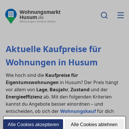
Wohnungsmarkt
Husum
.de
Wohnungen einfach finden
Aktuelle Kaufpreise für
Wohnungen in Husum
Wie hoch sind die
Kaufpreise für
Eigentumswohnungen
in Husum? Der Preis hängt
vor allem von
Lage
,
Baujahr
,
Zustand
und der
Energieeffizienz
ab. Mit den folgenden Kriterien
kannst du Angebote besser einordnen – und
entscheiden, ob sich der
Wohnungskauf
für dich
lohnt (oder ob
Mieten
aktuell sinnvoller ist).
Alle Cookies akzeptieren
Alle Cookies ablehnen