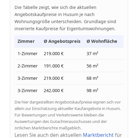
Die Tabelle zeigt, wie sich die aktuellen
Angebotskaufpreise in Husum je nach
Wohnungsgröße unterscheiden. Grundlage sind
inserierte Kaufpreise für Eigentumswohnungen.
Zimmer
Ø Angebotspreis
Ø Wohnfläche
Ø Prei
1-Zimmer
219.000 €
37 m²
5.980 
2-Zimmer
191.000 €
56 m²
3.430 
3-Zimmer
219.000 €
68 m²
3.200 
3-Zimmer
242.000 €
98 m²
2.470 
Die hier dargestellten Angebotskaufpreise eignen sich vor
allem zur Einschätzung aktueller Kaufangebote in Husum.
Für Bewertungen und Verkehrswerte bleiben die
Auswertungen des Gutachterausschusses und der
örtlichen Marktberichte maßgeblich.
Lesen Sie auch den aktuellen
Marktbericht
für