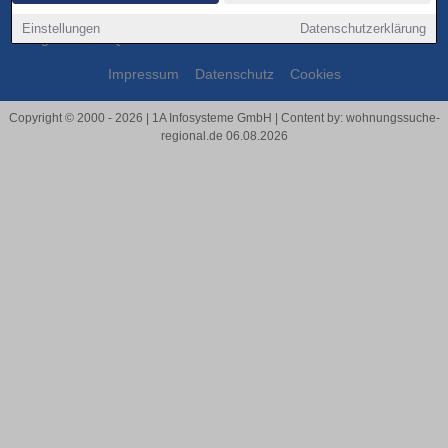
Einstellungen
Datenschutzerklärung
Ratgeber
FAQ
Presse
Partner werden
Städte
Über Uns
Impressum
Datenschutz
Cookies
Copyright © 2000 - 2026 | 1A Infosysteme GmbH | Content by: wohnungssuche-
regional.de 06.08.2026