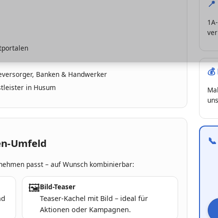
📍
1A-
ver
tportalen
💰
ieversorger, Banken & Handwerker
stleister in Husum
Mak
uns

en-Umfeld
rnehmen passt – auf Wunsch kombinierbar:
🖼
Bild-Teaser
nd
Teaser-Kachel mit Bild – ideal für
Aktionen oder Kampagnen.