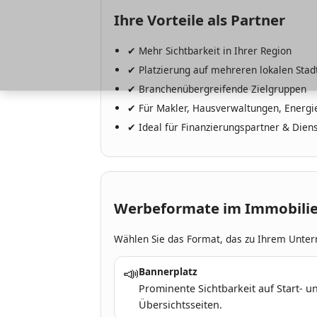
Ihre Vorteile als Partner
✔
Mehr Sichtbarkeit in Ihrer Region
✔
Platzierung auf mehreren lokalen Stad
✔
Branchenübergreifende Zielgruppen
✔
Für Makler, Hausverwaltungen, Energ
✔
Ideal für Finanzierungspartner & Dien
Werbeformate im Immobili
Wählen Sie das Format, das zu Ihrem Unte
📣
Bannerplatz
Prominente Sichtbarkeit auf Start- u
Übersichtsseiten.