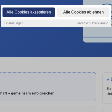
Alle Cookies akzeptieren
Alle Cookies ablehnen
tzwerk der
1A-Portale (über 25 Jahre
angeschlossener Stadtportale.
Einstellungen
Datenschutzerklärung
⭐
Sta
haft – gemeinsam erfolgreicher
Un