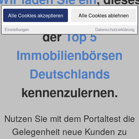
lokale Portal und eines
Alle Cookies akzeptieren
Alle Cookies ablehnen
Einstellungen
Datenschutzerklärung
der
Top 5
Immobilienbörsen
Deutschlands
kennenzulernen.
Nutzen Sie mit dem Portaltest die
Gelegenheit neue Kunden zu