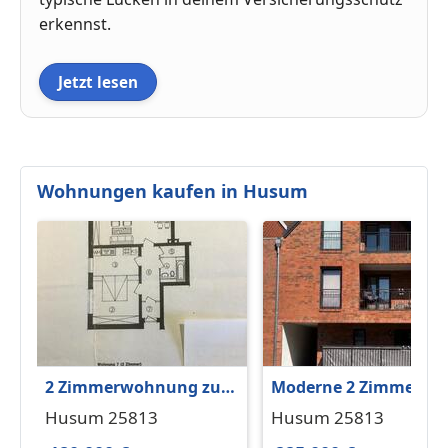
erkennst.
Jetzt lesen
Wohnungen kaufen in Husum
2 Zimmerwohnung zu
Moderne 2 Zimmer
verkaufen an
Eigentumswohnung i
Husum 25813
Husum 25813
Husum