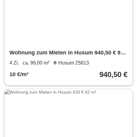
Wohnung zum Mieten in Husum 940,50 € 99
m²
4 Zi.
ca. 99,00 m²
Husum 25813
940,50 €
10 €/m²