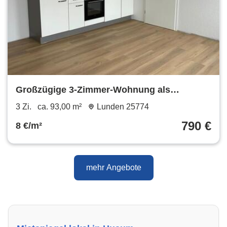
Großzügige 3-Zimmer-Wohnung als
Erstbezug
3 Zi.
ca. 93,00 m²
Lunden 25774
790 €
8 €/m²
mehr Angebote