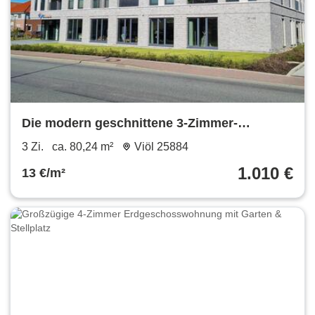
Die modern geschnittene 3-Zimmer-
Wohnung befindet sich im 1. Obergeschoss
3 Zi.
ca. 80,24 m²
Viöl 25884
eines gepflegten Mehrfamilienhauses und
1.010 €
13 €/m²
bietet auf ca. 80,24 m² Wohnfläche ein
komfortables Zuhause. Helle Räume, ein...