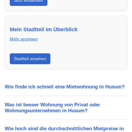
Jetzt entdecken
energieeffizient und sofort bezugsfertig.
Mein Stadtteil im Überblick
Mehr anzeigen
Erfahre mehr über deinen Stadtteil in Husum:
Stadtteil ansehen
Lebensqualität, Verkehrsanbindung, Schulen,
Freizeitmöglichkeiten und Mietpreise.
Wie finde ich schnell eine Mietwohnung in Husum?
Was ist besser Wohnung von Privat oder
Wohnungsunternehmen in Husum?
Wie hoch sind die durchschnittlichen Mietpreise in