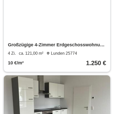
Großzügige 4-Zimmer Erdgeschosswohnung
mit Garten & Stellplatz
4 Zi.
ca. 121,00 m²
Lunden 25774
1.250 €
10 €/m²