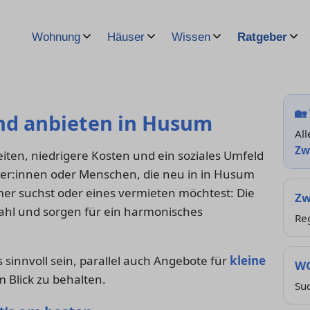
Wohnung
Häuser
Wissen
Ratgeber
🏡
nd anbieten in Husum
All
Zw
iten, niedrigere Kosten und ein soziales Umfeld
iger:innen oder Menschen, die neu in in Husum
r suchst oder eines vermieten möchtest: Die
Zw
swahl und sorgen für ein harmonisches
Reg
sinnvoll sein, parallel auch Angebote für
kleine
WG
m Blick zu behalten.
Su