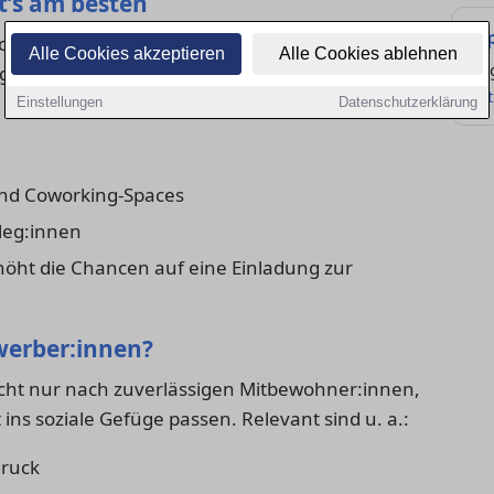
t’s am besten
Ti
oft eine Mischung aus guter Vorbereitung und
Alle Cookies akzeptieren
Alle Cookies ablehnen
Re
ge:
Art
Einstellungen
Datenschutzerklärung
und Coworking-Spaces
leg:innen
rhöht die Chancen auf eine Einladung zur
werber:innen?
ht nur nach zuverlässigen Mitbewohner:innen,
ns soziale Gefüge passen. Relevant sind u. a.:
druck