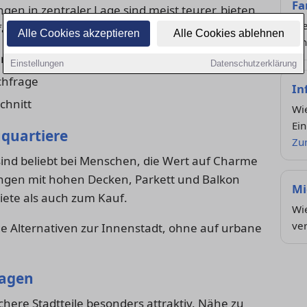
Fa
en in zentraler Lage sind meist teurer, bieten
Die
ältiges Freizeitangebot.
Alle Cookies akzeptieren
Alle Cookies ablehnen
Ki
ierende
Einstellungen
Datenschutzerklärung
chfrage
In
chnitt
Wie
Ein
uquartiere
Zu
sind beliebt bei Menschen, die Wert auf Charme
gen mit hohen Decken, Parkett und Balkon
Mi
iete als auch zum Kauf.
Wie
ve
tige Alternativen zur Innenstadt, ohne auf urbane
lagen
chere Stadtteile besonders attraktiv. Nähe zu