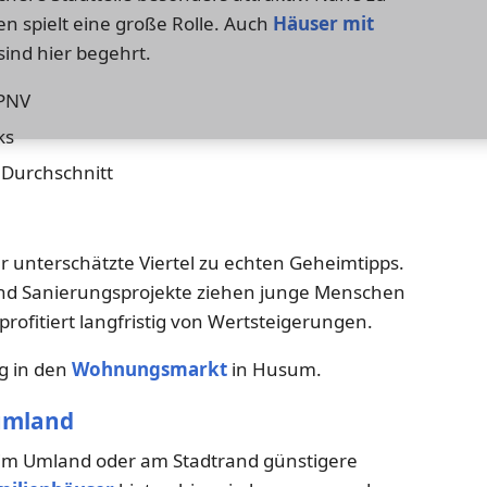
en spielt eine große Rolle. Auch
Häuser mit
ind hier begehrt.
ÖPNV
ks
 Durchschnitt
er unterschätzte Viertel zu echten Geheimtipps.
und Sanierungsprojekte ziehen junge Menschen
profitiert langfristig von Wertsteigerungen.
eg in den
Wohnungsmarkt
in Husum.
umland
 im Umland oder am Stadtrand günstigere