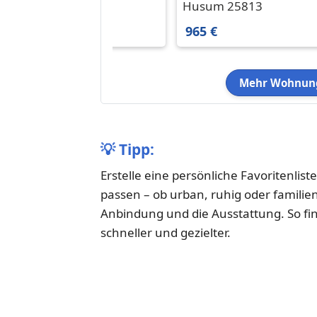
in Husum 901 € 72 m²
in Husum 965 € 76.07
Husum 25813
Husum 25813
m²
901 €
965 €
Mehr Wohnung
💡
Tipp:
Erstelle eine persönliche Favoritenlist
passen – ob urban, ruhig oder familie
Anbindung und die Ausstattung. So fi
schneller und gezielter.