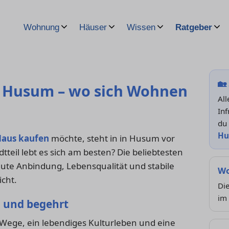
Wohnung
Häuser
Wissen
Ratgeber
🏡
in Husum – wo sich Wohnen
Al
Inf
du
Hu
aus kaufen
möchte, steht in in Husum vor
tteil lebt es sich am besten? Die beliebtesten
te Anbindung, Lebensqualität und stabile
Wo
icht.
Di
im 
l und begehrt
 Wege, ein lebendiges Kulturleben und eine