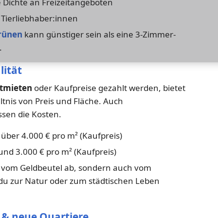
 Dichte an Freizeitangeboten
Tierliebhaber:innen
rünen
kann günstiger sein als eine 3-Zimmer-
.
lität
ltmieten
oder Kaufpreise gezahlt werden, bietet
tnis von Preis und Fläche. Auch
ssen die Kosten.
 über 4.000 € pro m² (Kaufpreis)
und 3.000 € pro m² (Kaufpreis)
r vom Geldbeutel ab, sondern auch vom
 du zur Natur oder zum städtischen Leben
 & neue Quartiere