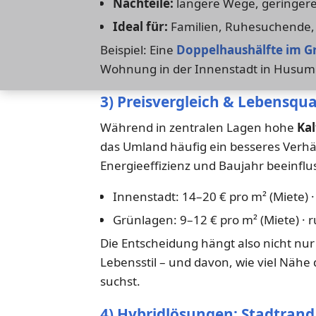
Nachteile:
längere Wege, geringere
Ideal für:
Familien, Ruhesuchende, 
Beispiel: Eine
Doppelhaushälfte im G
Wohnung in der Innenstadt in Husum
3) Preisvergleich & Lebensqua
Während in zentralen Lagen hohe
Ka
das Umland häufig ein besseres Verhäl
Energieeffizienz und Baujahr beeinflu
Innenstadt: 14–20 € pro m² (Miete) ·
Grünlagen: 9–12 € pro m² (Miete) · r
Die Entscheidung hängt also nicht nu
Lebensstil – und davon, wie viel Nähe
suchst.
4) Hybridlösungen: Stadtrand