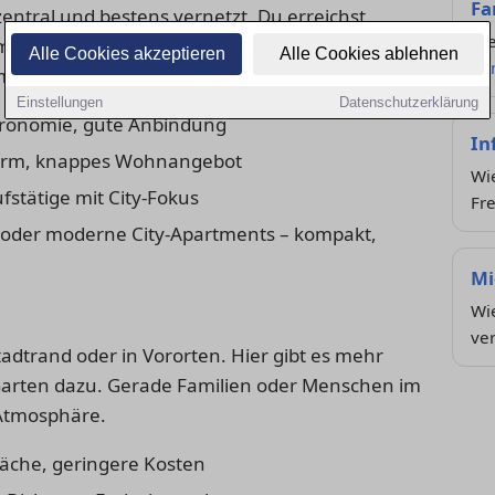
Fa
entral und bestens vernetzt. Du erreichst
Die
möglichkeiten schnell zu Fuß oder per ÖPNV.
Alle Cookies akzeptieren
Alle Cookies ablehnen
Zu
meist höher.
Einstellungen
Datenschutzerklärung
tronomie, gute Anbindung
In
ärm, knappes Wohnangebot
Wie
fstätige mit City-Fokus
Fre
oder moderne City-Apartments – kompakt,
Mi
Wie
ve
tadtrand oder in Vororten. Hier gibt es mehr
n Garten dazu. Gerade Familien oder Menschen im
Atmosphäre.
äche, geringere Kosten