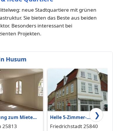
telweg: neue Stadtquartiere mit grünen
struktur. Sie bieten das Beste aus beiden
tor. Besonders interessant bei
zienten Projekten.
in Husum
❯
ng zum Mieten
Helle 5-Zimmer-
Die m
um 620 € 62 m²
Wohnung in
gesch
 25813
Friedrichstadt 25840
Viöl 2