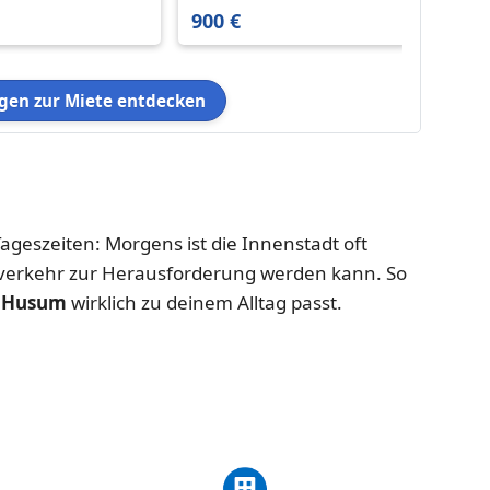
Friedrichstadt
Wohnu
900 €
1.010
im 1.
eines 
Mehrf
en zur Miete entdecken
und bi
m² Wo
komfo
Helle 
ageszeiten: Morgens ist die Innenstadt oft
verkehr zur Herausforderung werden kann. So
 Husum
wirklich zu deinem Alltag passt.