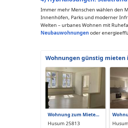
Immer mehr Menschen wählen den Mit
Innenhöfen, Parks und moderner Infra
Welten – urbanes Wohnen mit Ruhefak
Neubauwohnungen
oder energieeffi
Wohnungen günstig mieten 
Wohnung zum Mieten
Wohnu
in Husum 940,50 € 99
in Hus
Husum 25813
Husum