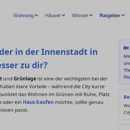
Wohnung
Häuser
Wissen
Ratgeber
🏡
er in der Innenstadt in
Meh
sser zu dir?
und
Th
Hu
t
und
Grünlage
ist eine der wichtigsten bei der
en klare Vorteile – während die City kurze
 punktet das Wohnen im Grünen mit Ruhe, Platz
Be
n
oder ein
Haus kaufen
möchte, sollte genau
Wo
issen passt.
Cit