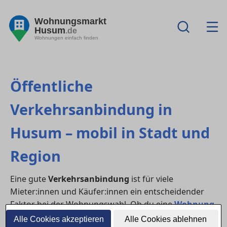
Wohnungsmarkt
Husum
.de
Wohnungen einfach finden
Öffentliche
Verkehrsanbindung in
Husum – mobil in Stadt und
Region
Eine gute
Verkehrsanbindung
ist für viele
Mieter:innen und Käufer:innen ein entscheidender
Faktor bei der Wohnungswahl. Ob du eine
Wohnung
mieten
oder ein
Haus kaufen
möchtest – der
Alle Cookies akzeptieren
Alle Cookies ablehnen