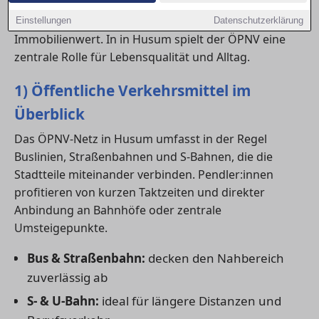
Anschluss an Bus, Bahn und Nahverkehr beeinflusst
nicht nur den Komfort, sondern auch den
Einstellungen
Datenschutzerklärung
Immobilienwert. In in Husum spielt der ÖPNV eine
zentrale Rolle für Lebensqualität und Alltag.
1) Öffentliche Verkehrsmittel im
Überblick
Das ÖPNV-Netz in Husum umfasst in der Regel
Buslinien, Straßenbahnen und S-Bahnen, die die
Stadtteile miteinander verbinden. Pendler:innen
profitieren von kurzen Taktzeiten und direkter
Anbindung an Bahnhöfe oder zentrale
Umsteigepunkte.
Bus & Straßenbahn:
decken den Nahbereich
zuverlässig ab
S- & U-Bahn:
ideal für längere Distanzen und