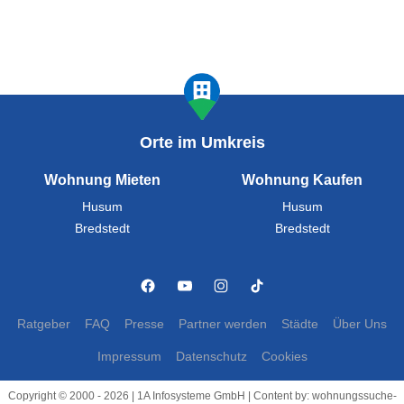
Orte im Umkreis
Wohnung Mieten
Wohnung Kaufen
Husum
Husum
Bredstedt
Bredstedt
Ratgeber
FAQ
Presse
Partner werden
Städte
Über Uns
Impressum
Datenschutz
Cookies
Copyright © 2000 - 2026 | 1A Infosysteme GmbH | Content by: wohnungssuche-