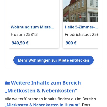
Wohnung zum Mieten
Helle 5-Zimmer-
in Husum 940,50 € 99
Wohnung in
Husum 25813
Friedrichstadt 25840
m²
Friedrichstadt
940,50 €
900 €
Mehr Wohnungen zur Miete entdecken
🏡
Weitere Inhalte zum Bereich
„Mietkosten & Nebenkosten“
Alle weiterführenden Inhalte findest du im Bereich
„Mietkosten & Nebenkosten in Husum“
. Dort