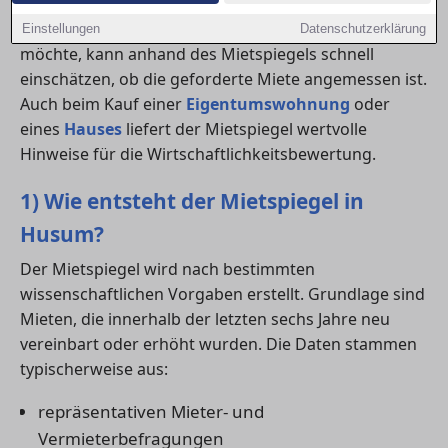
Wer eine
wohnung mieten
oder ein
haus
beziehen
Einstellungen
Datenschutzerklärung
möchte, kann anhand des Mietspiegels schnell
einschätzen, ob die geforderte Miete angemessen ist.
Auch beim Kauf einer
Eigentumswohnung
oder
eines
Hauses
liefert der Mietspiegel wertvolle
Hinweise für die Wirtschaftlichkeitsbewertung.
1) Wie entsteht der Mietspiegel in
Husum?
Der Mietspiegel wird nach bestimmten
wissenschaftlichen Vorgaben erstellt. Grundlage sind
Mieten, die innerhalb der letzten sechs Jahre neu
vereinbart oder erhöht wurden. Die Daten stammen
typischerweise aus:
repräsentativen Mieter- und
Vermieterbefragungen